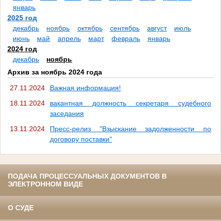
январь
2025 год
декабрь
ноябрь
октябрь
сентябрь
август
июль
июнь
май
апрель
март
февраль
январь
2024 год
декабрь
ноябрь
Архив за ноябрь 2024 года
27.11.2024
Важная информация!
18.11.2024
вакантная должность секретаря судебного
заседания
13.11.2024
Пресс-релиз "Взыскание задолженности по
договору поставки"
ПОДАЧА ПРОЦЕССУАЛЬНЫХ ДОКУМЕНТОВ В
ЭЛЕКТРОННОМ ВИДЕ
О СУДЕ