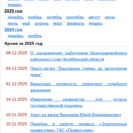
январь
2025 год
декабрь
ноябрь
октябрь
сентябрь
август
июль
июнь
май
апрель
март
февраль
январь
2024 год
декабрь
ноябрь
Архив за 2025 год
08.12.2025
О награждении работников Красноармейского
районного суда Челябинской области
04.12.2025
Пресс-релиз "Взыскание суммы за затопление
дома"
01.12.2025
Вакантная должность секретаря судебного
заседания
14.11.2025
Изменения реквизитов для уплаты
государственной пошлины
10.11.2025
Ушел из жизни Винников Юрий Владимирович
10.11.2025
Перебои в работе сервиса «Электронное
правосудие» ГАС «Правосудие»