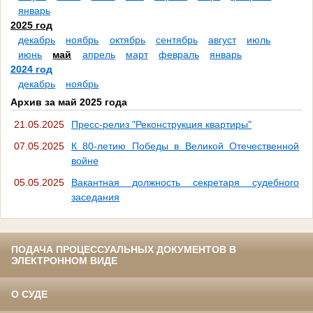
январь
2025 год
декабрь
ноябрь
октябрь
сентябрь
август
июль
июнь
май
апрель
март
февраль
январь
2024 год
декабрь
ноябрь
Архив за май 2025 года
21.05.2025
Пресс-релиз "Реконструкция квартиры"
07.05.2025
К 80-летию Победы в Великой Отечественной
войне
05.05.2025
Вакантная должность секретаря судебного
заседания
ПОДАЧА ПРОЦЕССУАЛЬНЫХ ДОКУМЕНТОВ В
ЭЛЕКТРОННОМ ВИДЕ
О СУДЕ