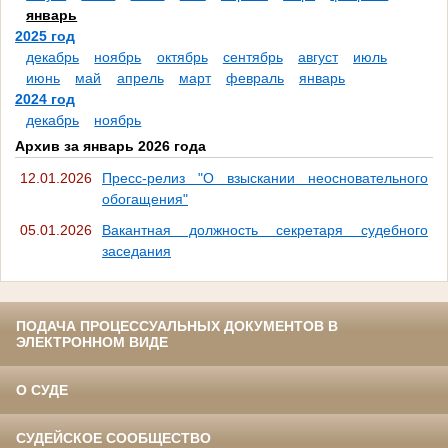
январь
2025 год
декабрь
ноябрь
октябрь
сентябрь
август
июль
июнь
май
апрель
март
февраль
январь
2024 год
декабрь
ноябрь
Архив за январь 2026 года
12.01.2026
Пресс-релиз "О взыскании неосновательного
обогащения"
05.01.2026
Вакантная должность секретаря судебного
заседания
ПОДАЧА ПРОЦЕССУАЛЬНЫХ ДОКУМЕНТОВ В
ЭЛЕКТРОННОМ ВИДЕ
О СУДЕ
СУДЕЙСКОЕ СООБЩЕСТВО