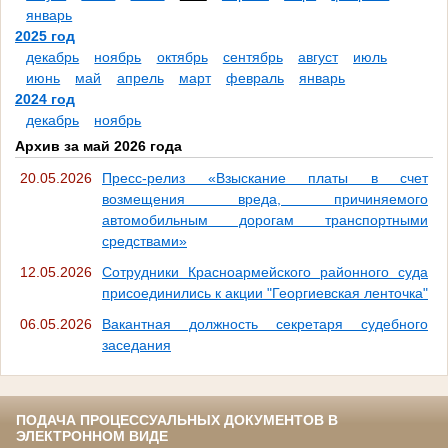
январь
2025 год
декабрь
ноябрь
октябрь
сентябрь
август
июль
июнь
май
апрель
март
февраль
январь
2024 год
декабрь
ноябрь
Архив за май 2026 года
20.05.2026
Пресс-релиз «Взыскание платы в счет
возмещения вреда, причиняемого
автомобильным дорогам транспортными
средствами»
12.05.2026
Сотрудники Красноармейского районного суда
присоединились к акции "Георгиевская ленточка"
06.05.2026
Вакантная должность секретаря судебного
заседания
ПОДАЧА ПРОЦЕССУАЛЬНЫХ ДОКУМЕНТОВ В
ЭЛЕКТРОННОМ ВИДЕ