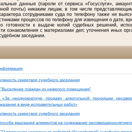
альные данные (пароли от сервиса «Госуслуги», аккаунт
нной почты) никаким лицам, в том числе представляющим
арактера сотрудниками суда по телефону также не выясн
астниками процессов по телефону для извещения о дате, вр
о готовности к выдаче копий судебных решений, испо
ти ознакомления с материалами дел; уточнения иных орг
 судебном заседании.
информация
олжность секретаря судебного заседания
 "Выселение граждан из нежилого помещения"
з «За неоднократную продажу алкогольной продукции несове
аказание в виде исправительных работ»
олжность секретаря судебного заседания
пособа взыскания алиментов на содержание несовершеннолетнего
 "О признании незаконным действий (бездействий) судебного прис