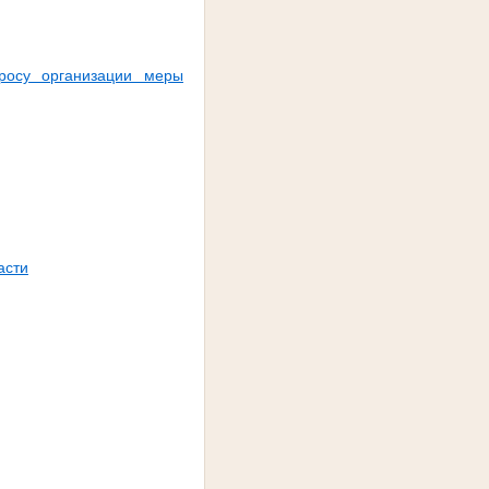
росу организации меры
асти