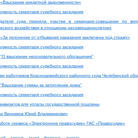
 «Взыскание кредитной задолженности»
олжность секретаря судебного заседания
едателя суда приняла участие в семинаре-совещании по воп
еского воздействия в отношении несовершеннолетних
 «За уклонение от отбывания наказания заключена под стражу»
олжность секретаря судебного заседания
 "О взыскании неосновательного обогащения"
олжность секретаря судебного заседания
ии работников Красноармейского районного суда Челябинской обл
 "Взыскание суммы за затопление дома"
олжность секретаря судебного заседания
еквизитов для уплаты государственной пошлины
ни Винников Юрий Владимирович
аботе сервиса «Электронное правосудие» ГАС «Правосудие»
май
апрель
март
февраль
январь