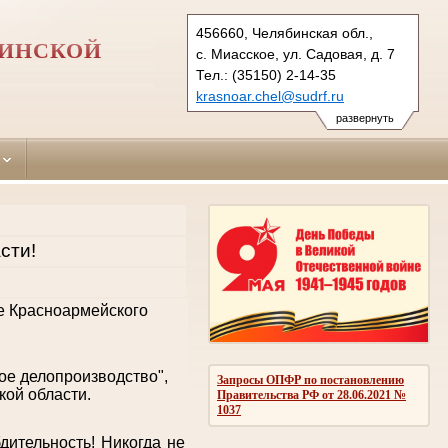
456660, Челябинская обл.,
БИНСКОЙ
с. Миасское, ул. Садовая, д. 7
Тел.: (35150) 2-14-35
krasnoar.chel@sudrf.ru
развернуть
сти!
е Красноармейского
ое делопроизводство",
Запросы ОПФР по постановлению
кой области.
Правительства РФ от 28.06.2021 №
1037
ительность! Никогда не