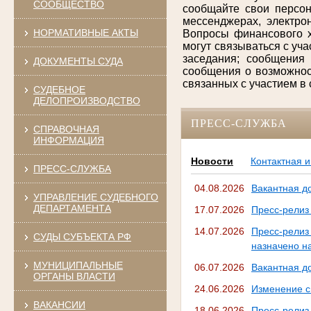
СООБЩЕСТВО
сообщайте свои персон
мессенджерах, электро
НОРМАТИВНЫЕ АКТЫ
Вопросы финансового х
могут связываться с уч
заседания; сообщения 
ДОКУМЕНТЫ СУДА
сообщения о возможнос
связанных с участием в
СУДЕБНОЕ
ДЕЛОПРОИЗВОДСТВО
ПРЕСС-СЛУЖБА
СПРАВОЧНАЯ
ИНФОРМАЦИЯ
Новости
Контактная 
ПРЕСС-СЛУЖБА
04.08.2026
Вакантная д
УПРАВЛЕНИЕ СУДЕБНОГО
ДЕПАРТАМЕНТА
17.07.2026
Пресс-релиз
14.07.2026
Пресс-рели
СУДЫ СУБЪЕКТА РФ
назначено н
МУНИЦИПАЛЬНЫЕ
06.07.2026
Вакантная д
ОРГАНЫ ВЛАСТИ
24.06.2026
Изменение с
ВАКАНСИИ
18.06.2026
Пресс-релиз