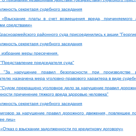
олжность секретаря судебного заседания
з «Взыскание платы в счет возмещения вреда, причиняемого
ми средствами»
Красноармейского районного суда присоединились к акции "Георгие
олжность секретаря судебного заседания
: избрание меры пресечения.
 "Представление председателя суда"
з "За нарушение правил безопасности при производстве 
телю назначена мера уголовно-правового характера в виде судеб
 "Судом прекращено уголовное дело за нарушение правил дорожн
жности причинение тяжкого вреда здоровью человека"
олжность секретаря судебного заседания
иговор за нарушение правил дорожного движения, повлекшее п
лее лиц»
 «Отказ о взыскании задолженности по кредитному договору»