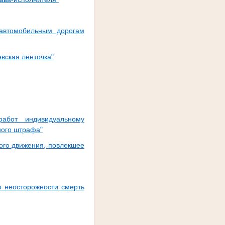
 автомобильным дорогам
вская ленточка"
работ индивидуальному
ного штрафа"
ого движения, повлекшее
о неосторожности смерть